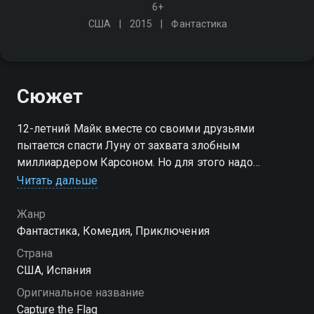
6+
США
2015
Фантастика
Сюжет
12-летний Майк вместе со своими друзьями
пытается спасти Луну от захвата злобным
миллиардером Карсоном. Но для этого надо
полететь в космос. Удастся ли обыкновенным
Читать дальше
подросткам пробраться на космическую базу,
прилуниться и победить коварного злодея?
Жанр
Фантастика, Комедия, Приключения
Страна
США, Испания
Оригинальное название
Capture the Flag