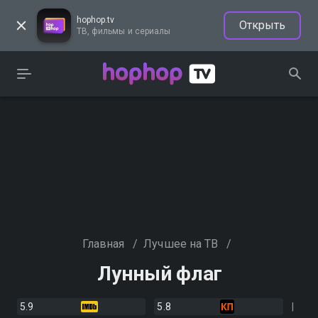
hophop.tv
Открыть
ТВ, фильмы и сериалы
Главная
/
Лучшее на ТВ
/
Лунный флаг
5.9
5.8