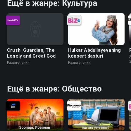
Ещё в жанре: Культура
Crush_Guardian, The
Hulkar Abdullayevaning
Lonely and Great God
konsert dasturi
S
Развлечения
Развлечения
Ещё в жанре: Общество