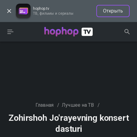
hophop.tv
Открыть
ТВ, фильмы и сериалы
Главная
/
Лучшее на ТВ
/
Zohirshoh Jo'rayevning konsert
dasturi