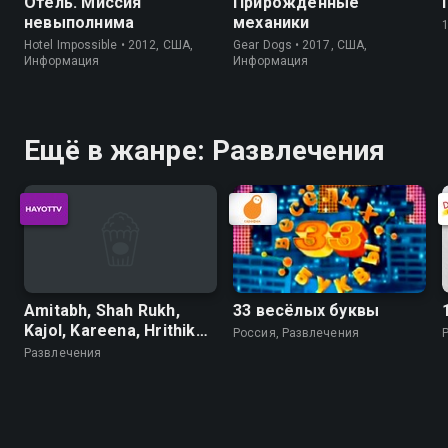
Отель. Миссия
Прирожденные
невыполнима
механики
Hotel Impossible • 2012, США,
Gear Dogs • 2017, США,
Информация
Информация
Ещё в жанре: Развлечения
Amitabh, Shah Rukh,
33 весёлых буквы
Kajol, Kareena, Hrithik
Россия, Развлечения
Udit Narayan_Gohi
Развлечения
shodlik, gohi g'am