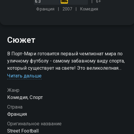
6.3
6+
Франция
2007
Комедия
Сюжет
В Порт-Мари готовится первый чемпионат мира по
уличному футболу - самому забавному виду спорта,
который существует на свете! Это великолепная
возможность проявить себя для Тага, братьев
Читать дальше
Текно, Элоиз и других воспитанников пансионата
Рифлер
Жанр
Комедия, Спорт
Страна
Франция
Оригинальное название
Street Football