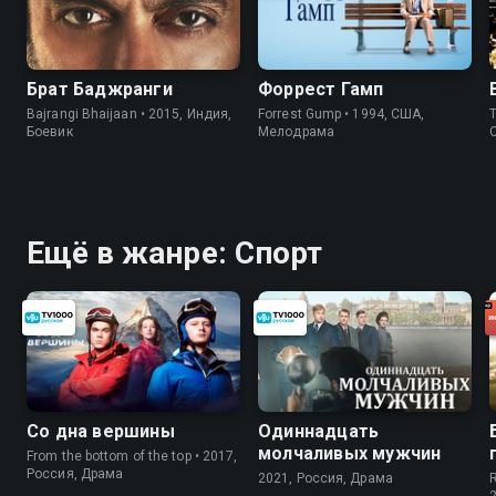
Брат Баджранги
Форрест Гамп
Bajrangi Bhaijaan • 2015, Индия,
Forrest Gump • 1994, США,
T
Боевик
Мелодрама
Ещё в жанре: Спорт
Со дна вершины
Одиннадцать
молчаливых мужчин
From the bottom of the top • 2017,
Россия, Драма
2021, Россия, Драма
R