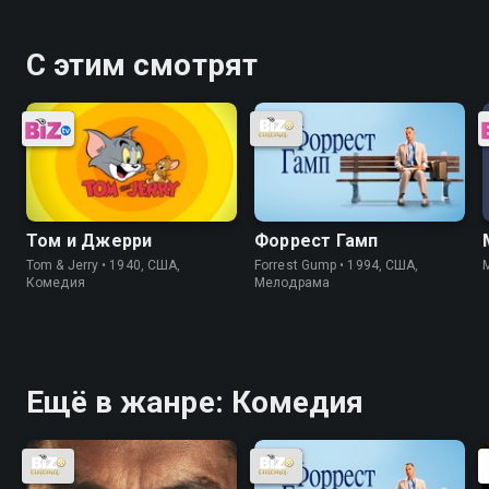
С этим смотрят
Том и Джерри
Форрест Гамп
Tom & Jerry • 1940, США,
Forrest Gump • 1994, США,
Комедия
Мелодрама
Ещё в жанре: Комедия