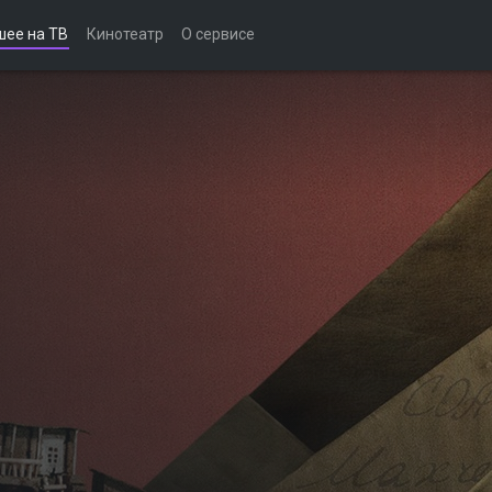
шее на ТВ
Кинотеатр
О сервисе