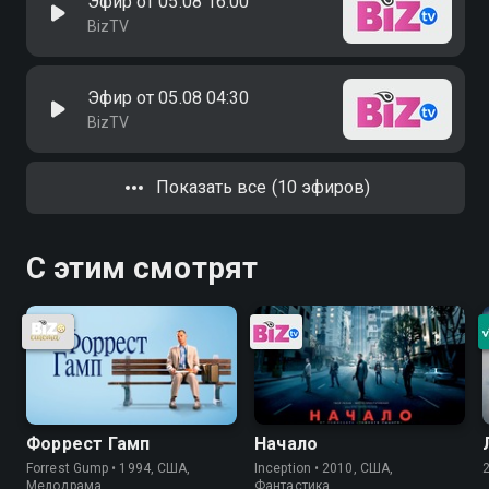
Эфир от 05.08 16:00
BizTV
Эфир от 05.08 04:30
BizTV
Показать все (10 эфиров)
С этим смотрят
Форрест Гамп
Начало
Forrest Gump • 1994, США,
Inception • 2010, США,
Мелодрама
Фантастика