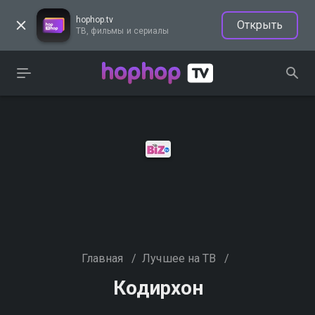
hophop.tv
Открыть
ТВ, фильмы и сериалы
Главная
/
Лучшее на ТВ
/
Кодирхон