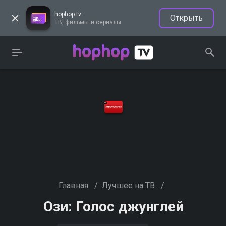
hophop.tv
Открыть
ТВ, фильмы и сериалы
Главная
/
Лучшее на ТВ
/
Ози: Голос джунглей