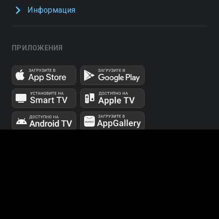
Информация
ПРИЛОЖЕНИЯ
UUID: e04b7119-c3ad-42e6-b681-85c6d4e648fa
v3.9.15
|
SSR