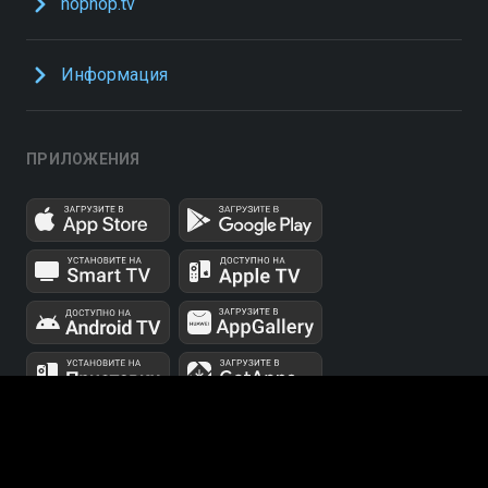
hophop.tv
Информация
ПРИЛОЖЕНИЯ
UUID: 532f79de-c6d1-434d-bb55-7494c535baa2