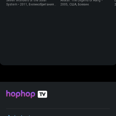
Seven Wonders of the Solar
Avatar: The Legend of Aang •
D
System • 2011, Великобритания,
2005, США, Боевик
Информация