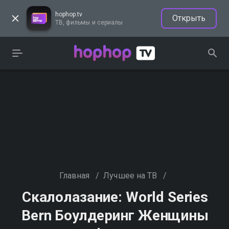
hophop.tv
Открыть
ТВ, фильмы и сериалы
Главная
/
Лучшее на ТВ
/
Скалолазание: World Series
Bern Боулдеринг Женщины