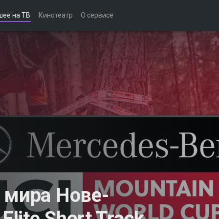
шее на ТВ
Кинотеатр
О сервисе
 мира Нове-
Elite Short Track