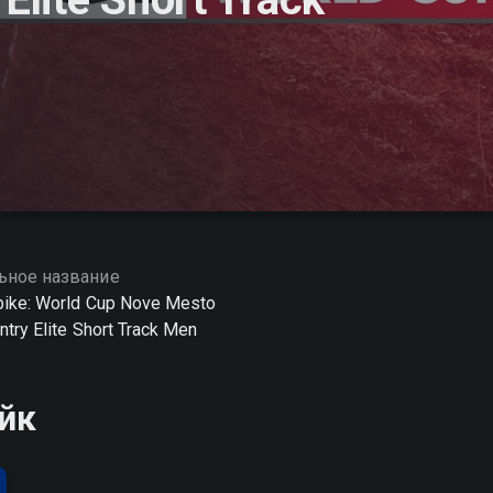
ьное название
bike: World Cup Nove Mesto
try Elite Short Track Men
йк