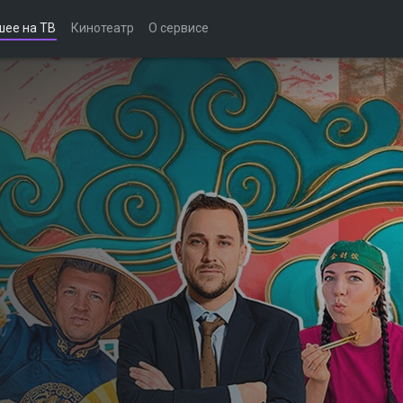
шее на ТВ
Кинотеатр
О сервисе