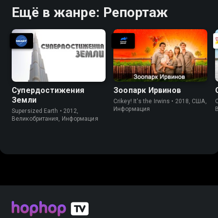
Ещё в жанре: Репортаж
Супердостижения
Зоопарк Ирвинов
Земли
Crikey! It's the Irwins • 2018, США,
O
Информация
Supersized Earth • 2012,
Великобритания, Информация