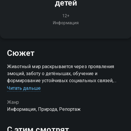
детей
12+
Информация
Сюжет
Животный мир раскрывается через проявления
эмоций, заботу о детёнышах, обучение и
формирование устойчивых социальных связей,
которые нередко напоминают человеческие
Читать дальше
модели поведения
Жанр
Информация, Природа, Репортаж
С этим смотрят