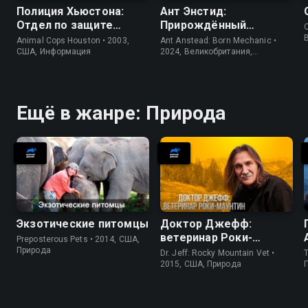
Полиция Хьюстона:
Ант Энстид:
Отдел по защите
Прирождённый
O
животных
механик
Animal Cops Houston • 2003,
Ant Anstead: Born Mechanic •
США, Информация
2024, Великобритания,
Информация
Ещё в жанре: Природа
Экзотические питомцы
Доктор Джефф:
ветеринар Роки-
Preposterous Pets • 2014, США,
Маунтин
Природа
Dr. Jeff: Rocky Mountain Vet •
T
2015, США, Природа