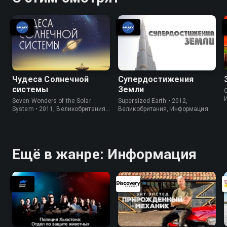
Чудеса Солнечной
Супердостижения
системы
Земли
C
Seven Wonders of the Solar
Supersized Earth • 2012,
System • 2011, Великобритания,
Великобритания, Информация
Информация
Ещё в жанре: Информация