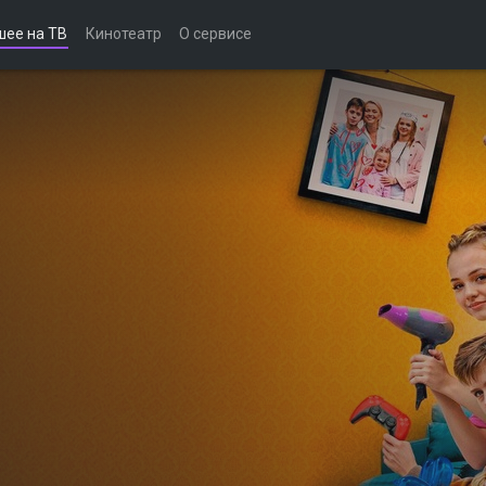
шее на ТВ
Кинотеатр
О сервисе