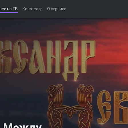
шее на ТВ
Кинотеатр
О сервисе
. Между