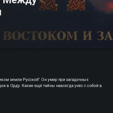
м
ником земли Русской". Он умер при загадочных
ки в Орду. Какие ещё тайны навсегда унёс с собой в