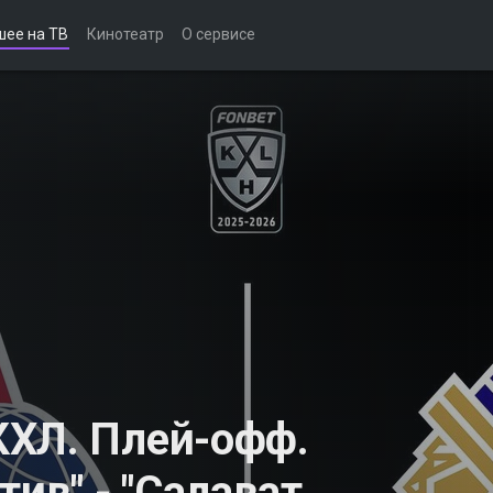
шее на ТВ
Кинотеатр
О сервисе
КХЛ. Плей-офф.
тив" - "Салават