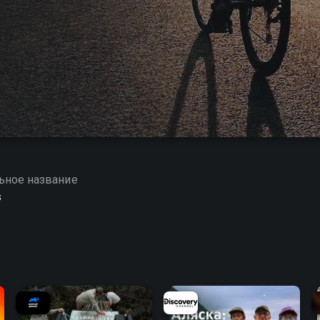
ьное название
s