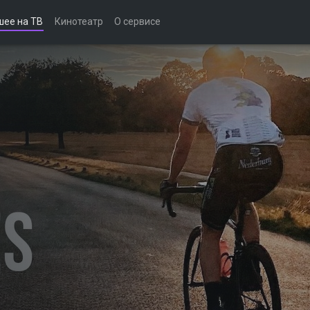
шее на ТВ
Кинотеатр
О сервисе