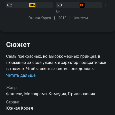
6.2
6.3
6+
Южная Корея
2019
Фэнтези
Сюжет
Семь прекрасных, но высокомерных принцев в
наказание за свой ужасный характер превратились
в гномов. Чтобы снять заклятие, они должны
добиться поцелуя самой красивой принцессы в
Читать дальше
королевстве
Жанр
Фэнтези, Мелодрама, Комедия, Приключения
Страна
Южная Корея