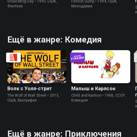
Groundhog Day • 1993, США,
Forrest Gump • 1994, США,
Фэнтези
Мелодрама
S
Ещё в жанре: Комедия
Волк с Уолл-стрит
Малыш и Карлсон
The Wolf of Wall Street • 2013,
Child and Karlson • 1968, СССР,
США, Биография
Комедия
S
Ещё в жанре: Приключения