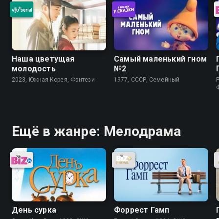
Наша цветущая
Самый маленький гном
молодость
№2
2023, Южная Корея, Фэнтези
1977, СССР, Семейный
P
Ещё в жанре: Мелодрама
День сурка
Форрест Гамп