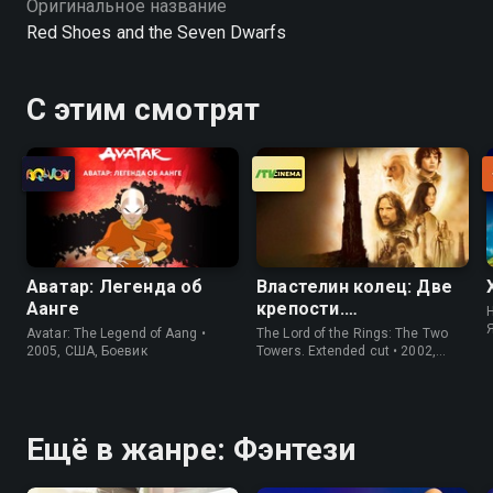
Оригинальное название
Red Shoes and the Seven Dwarfs
С этим смотрят
Аватар: Легенда об
Властелин колец: Две
Аанге
крепости.
H
Расширенная версия
Avatar: The Legend of Aang •
The Lord of the Rings: The Two
2005, США, Боевик
Towers. Extended cut • 2002,
США, Фэнтези
Ещё в жанре: Фэнтези