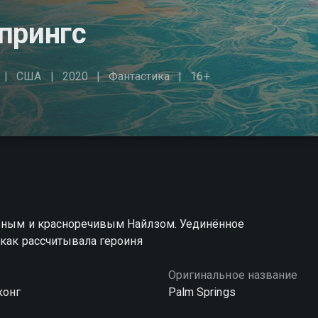
прингс
США
2020
Фантастика
16+
льным и красноречивым Найлзом. Уединённое
 как рассчитывала героиня
Оригинальное название
конг
Palm Springs