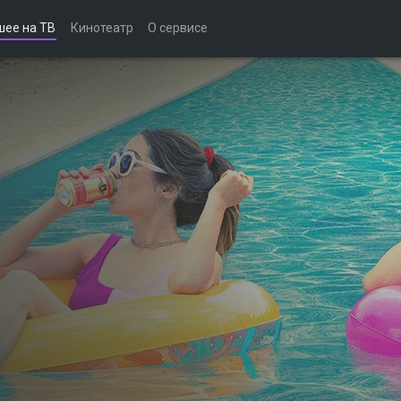
шее на ТВ
Кинотеатр
О сервисе