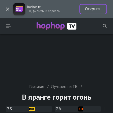
hophop.tv
Открыть
ТВ, фильмы и сериалы
Главная
/
Лучшее на ТВ
/
В яранге горит огонь
7.5
7.8