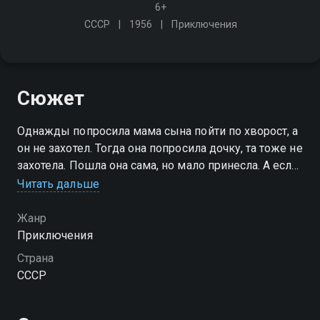
6+
СССР
1956
Приключения
Сюжет
Однажды попросила мама сына пойти по хворост, а
он не захотел. Тогда она попросила дочку, та тоже не
захотела. Пошла она сама, но мало принесла. А если
погаснет огонь, то злая Пурга прилетит и наделает
Читать дальше
беды
Жанр
Приключения
Страна
СССР