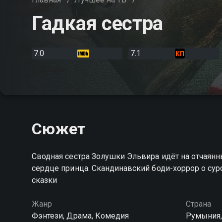
Гадкая сестра
7.0
7.1
Сюжет
Сводная сестра Золушки Эльвира идёт на отчаян
сердце принца. Скандинавский боди-хоррор о сур
сказки
Жанр
Страна
Фэнтези, Драма, Комедия
Румыния,