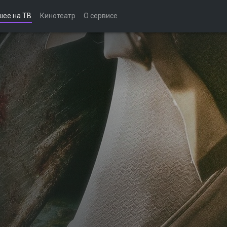
шее на ТВ
Кинотеатр
О сервисе