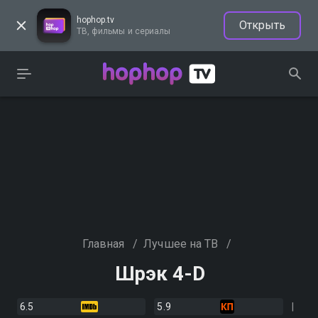
hophop.tv
Открыть
ТВ, фильмы и сериалы
Главная
/
Лучшее на ТВ
/
Шрэк 4-D
6.5
5.9