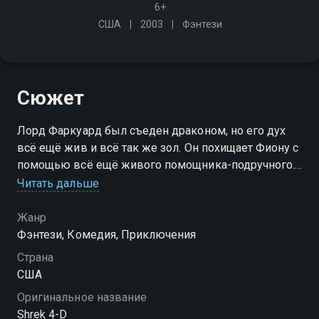
6+
США
2003
Фэнтези
Сюжет
Лорд Фаркуард был съеден драконом, но его дух
всё ещё жив и всё так же зол. Он похищает Фиону с
помощью всё ещё живого помощника-подручного.
Шрэк и Осёл отправляются в путешествие, чтобы
Читать дальше
спасти принцессу
Жанр
Фэнтези, Комедия, Приключения
Страна
США
Оригинальное название
Shrek 4-D