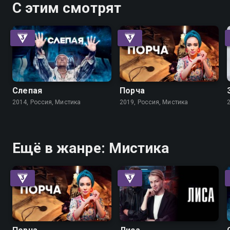
подтверждает: жизни Лизы также
С этим смотрят
угрожает опасность
Слепая
Порча
2014, Россия, Мистика
2019, Россия, Мистика
Ещё в жанре: Мистика