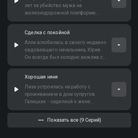
просит Михаила позаботиться о
лет за убийство мужа на
его семье
железнодорожной платформе
дачного посёлка. После
освобождения девушка пришла к
Сделка с покойной
спириту, чтобы поговорить с
покойным. Рита уверяла, что не
Алла влюбилась в своего недавно
убивала его, хотя все улики
овдовевшего начальника, Юрия.
говорили об обратном
Он всегда был холодно вежлив с
Аллой и не позволял ей выходить
за границы делового общения.
Хорошая няня
Чтобы узнать, как сблизиться с
Юрием, Алла обратилась к духу
Лиза устроилась на работу с
его покойной жены
проживанием в дом супругов
Галицких - сиделкой к жене
хозяина, инвалиду-колясочнице.
Вскоре она узнаёт, что две
Показать все (9 Серий)
предыдущие сиделки этой семьи
были убиты. Дух одной из них