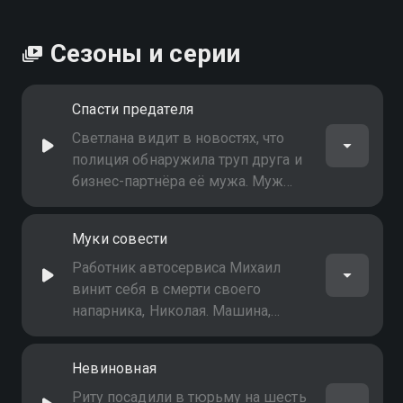
Сезоны и серии
Спасти предателя
Светлана видит в новостях, что
полиция обнаружила труп друга и
бизнес-партнёра её мужа. Муж
Светланы, Николай, утверждает,
что это он убил своего друга.
Муки совести
Светлана не верит, что Николай -
убийца, и идёт к спириту
Работник автосервиса Михаил
винит себя в смерти своего
напарника, Николая. Машина,
которую устанавливал на
подъёмник Михаил, сорвалась, и
Невиновная
Николай погиб, после того как
оказался в больнице. Дух Николая
Риту посадили в тюрьму на шесть