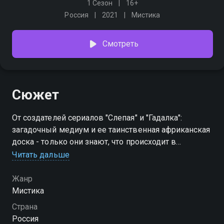
1 Сезон
16+
Россия
2021
Мистика
Смотреть
Сюжет
От создателей сериалов "Слепая" и "Гадалка":
загадочный медиум и ее таинственная африканская
доска - только они знают, что происходит в
потустороннем мире. Вашему вниманию -
Читать дальше
мистический хит!
Жанр
Мистика
Страна
Россия