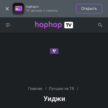
hophop.tv
Открыть
ТВ, фильмы и сериалы
Главная
/
Лучшее на ТВ
/
Уиджи