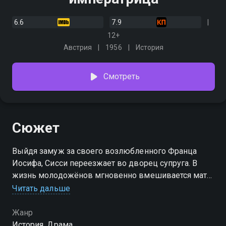
6.6
7.9
12+
Австрия
1956
История
Смотреть
Сюжет
Выйдя замуж за своего возлюбленного Франца
Иосифа, Сисси переезжает во дворец супруга. В
жизнь молодожёнов мгновенно вмешивается мать
императора эрцгерцогиня София, которая берётся за
Читать дальше
воспитание своей новоиспечённой невестки
Жанр
История, Драма