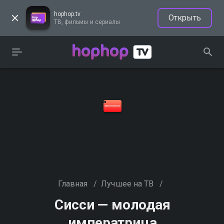
hophop.tv
Открыть
ТВ, фильмы и сериалы
Главная
/
Лучшее на ТВ
/
Сисси — молодая
императрица