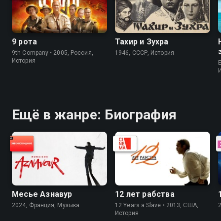
9 рота
Тахир и Зухра
9th Company • 2005, Россия,
1946, СССР, История
История
Ещё в жанре: Биография
Месье Азнавур
12 лет рабства
2024, Франция, Музыка
12 Years a Slave • 2013, США,
История