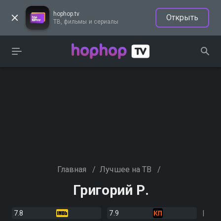
hophop.tv
Открыть
ТВ, фильмы и сериалы
Главная
/
Лучшее на ТВ
/
Григорий Р.
7.8
7.9