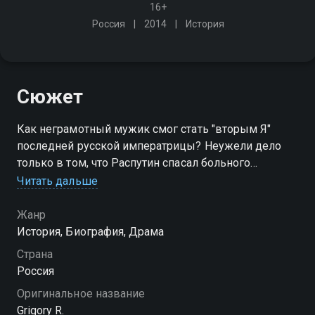
16+
Россия
2014
История
Сюжет
Как неграмотный мужик смог стать "вторым Я"
последней русской императрицы? Неужели дело
только в том, что Распутин спасал больного
наследника престола? Или была какая-то иная
Читать дальше
причина удивительной веры царской семьи в этого
человека?
Жанр
История, Биография, Драма
Страна
Россия
Оригинальное название
Grigory R.