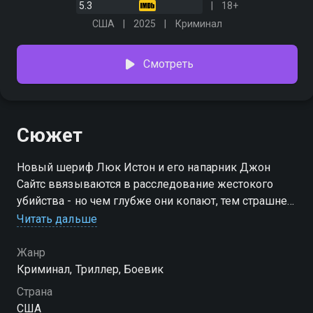
5.3
18+
США
2025
Криминал
Смотреть
Сюжет
Новый шериф Люк Истон и его напарник Джон
Сайтс ввязываются в расследование жестокого
убийства - но чем глубже они копают, тем страшнее
правда. Ложь, коррупция, криминальный картель…
Читать дальше
Чтобы поймать убийцу, им придётся переступить
закон
Жанр
Криминал, Триллер, Боевик
Страна
США