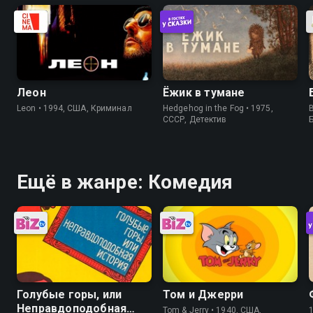
Леон
Ёжик в тумане
Leon • 1994, США, Криминал
Hedgehog in the Fog • 1975,
B
СССР, Детектив
Ещё в жанре: Комедия
Голубые горы, или
Том и Джерри
Неправдоподобная
Tom & Jerry • 1940, США,