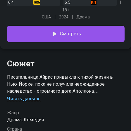
6.4
6.5
18+
США
2024
Драма
Смотреть
Сюжет
Писательница Айрис привыкла к тихой жизни в
Нью-Йорке, пока не получила неожиданное
наследство - огромного дога Аполлона.
Непослушный питомец вносит хаос в её быт, но со
Читать дальше
временем она понимает, что они нужны друг другу
Жанр
Драма, Комедия
Страна