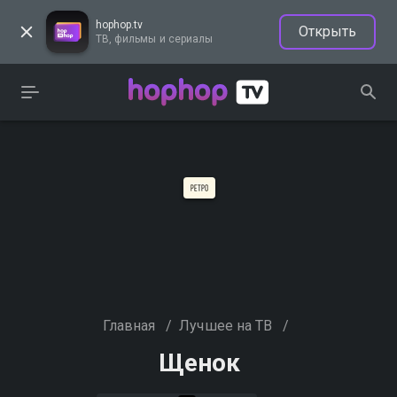
hophop.tv
Открыть
ТВ, фильмы и сериалы
Главная
/
Лучшее на ТВ
/
Щенок