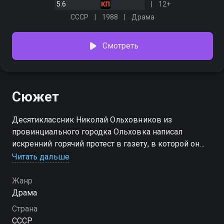
5.6
12+
СССР
1988
Драма
Смотреть
Сюжет
Десятиклассник Николай Ольховников из
провинциального городка Ольховка написал
искренний горячий протест в газету, в которой он
обвинял "отцов города" в неправедных действиях.
Читать дальше
Вскоре Николая убили…
Жанр
Драма
Страна
СССР