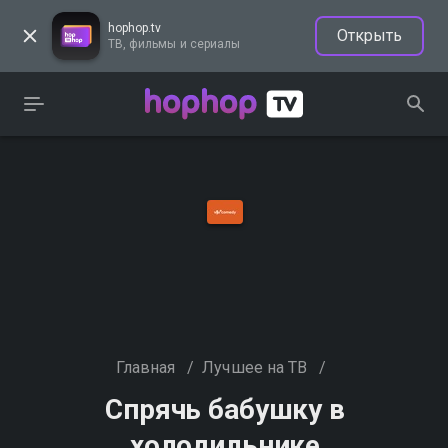
hophop.tv
Открыть
ТВ, фильмы и сериалы
Главная
/
Лучшее на ТВ
/
Спрячь бабушку в
холодильнике