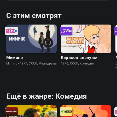
С этим смотрят
Мимино
Карлсон вернулся
Mimino • 1977, СССР, Мелодрама
1970, СССР, Комедия
C
Ещё в жанре: Комедия