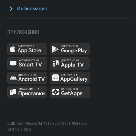
Информация
ПРИЛОЖЕНИЯ
UUID: b61466c6-b7bf-4a1e-9777-39c1f95838a5
v3.9.15
|
SSR