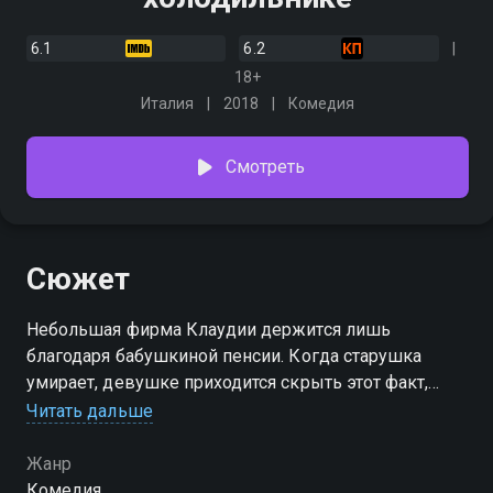
6.1
6.2
18+
Италия
2018
Комедия
Смотреть
Сюжет
Небольшая фирма Клаудии держится лишь
благодаря бабушкиной пенсии. Когда старушка
умирает, девушке приходится скрыть этот факт,
чтобы не остаться совсем без денег. Робкий
Читать дальше
полицейский внезапно влюбляется в художницу, но
та опасается его из-за тайны
Жанр
Комедия