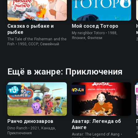
Сказка о рыбаке и
Мой сосед Тоторо
рыбке
My neighbor Totoro • 1988,
Япония, Фэнтези
The Tale of the Fisherman and the
Fish • 1950, СССР, Семейный
Ещё в жанре: Приключения
Ранчо динозавров
Аватар: Легенда об
Аанге
Dino Ranch • 2021, Канада,
T
Приключения
Avatar: The Legend of Aang •