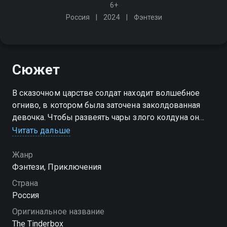
6+
Россия
2024
Фэнтези
Сюжет
В сказочном царстве солдат находит волшебное
огниво, в котором была заточена заколдованная
девочка. Чтобы развеять чары злого колдуна он
должен отправится в опасное приключение
Читать дальше
Жанр
Фэнтези, Приключения
Страна
Россия
Оригинальное название
The Tinderbox