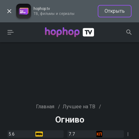
hophop.tv
Открыть
ТВ, фильмы и сериалы
Главная
/
Лучшее на ТВ
/
Огниво
5.6
7.7