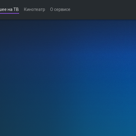
шее на ТВ
Кинотеатр
О сервисе