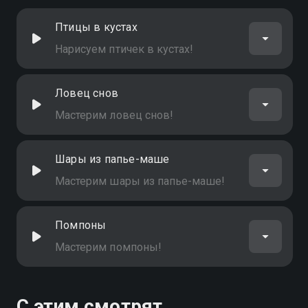
Птицы в кустах
Нарисуем птичек в кустах!
Ловец снов
Мастерим ловец снов!
Шары из папье-маше
Мастерим шары из папье-маше!
Помпоны
Мастерим помпоны!
С этим смотрят