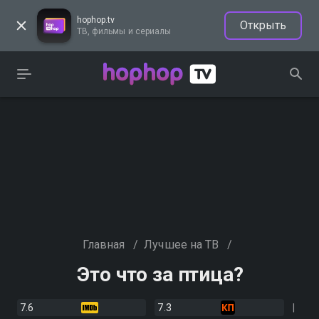
hophop.tv
Открыть
ТВ, фильмы и сериалы
Главная
/
Лучшее на ТВ
/
Это что за птица?
7.6
7.3