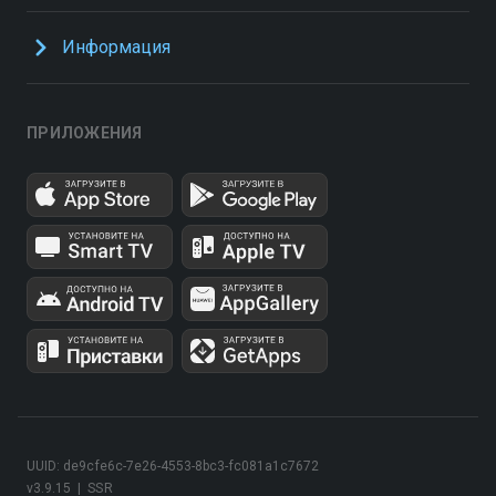
Информация
ПРИЛОЖЕНИЯ
UUID: de9cfe6c-7e26-4553-8bc3-fc081a1c7672
v3.9.15
|
SSR