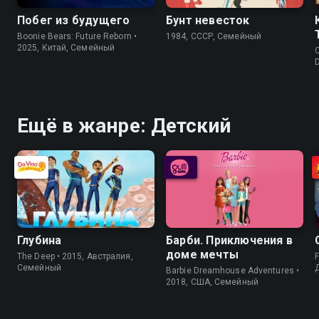
Побег из будущего
Бунт невесток
Boonie Bears: Future Reborn •
1984, СССР, Семейный
2025, Китай, Семейный
D
Ещё в жанре: Детский
Глубина
Барби. Приключения в
доме мечты
The Deep • 2015, Австралия,
F
Семейный
Barbie Dreamhouse Adventures •
2018, США, Семейный