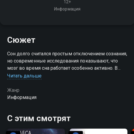
12+
Информация
Сюжет
Сон долго считался простым отключением сознания,
но современные исследования показывают, что
мозг во время сна работает особенно активно. В
программе рассказывается, зачем человеку сон и
Читать дальше
как на него смотрит наука
Жанр
Информация
С этим смотрят