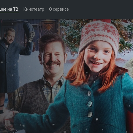
шее на ТВ
Кинотеатр
О сервисе