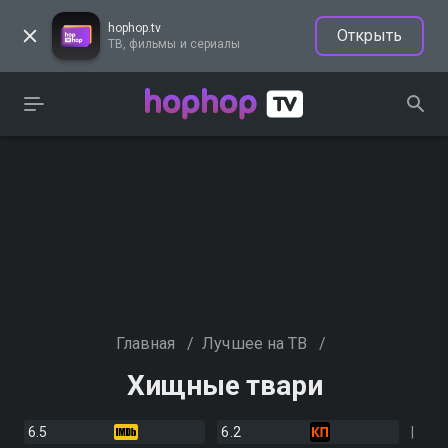
hophop.tv
Открыть
ТВ, фильмы и сериалы
Главная
/
Лучшее на ТВ
/
Хищные твари
6.5
6.2