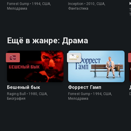
Forrest Gump • 1994, США,
Inception • 2010, США,
Мелодрама
Фантастика
T
T
Ещё в жанре: Драма
Бешеный бык
Форрест Гамп
Raging Bull • 1980, США,
Forrest Gump • 1994, США,
Биография
Мелодрама