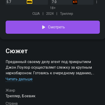
5.7
7.0
18+
США
2024
Триллер
Смотреть
Сюжет
Преданный своему делу агент под прикрытием
Джон Лоулор осуществляет слежку за крупным
наркобароном. Готовясь к очередному заданию,
Лоулор отправляется на выходные в Тайбэй, не
Читать дальше
подозревая об опасностях из далекого прошлого,
подстерегающих его там
Жанр
Триллер, Боевик
Страна