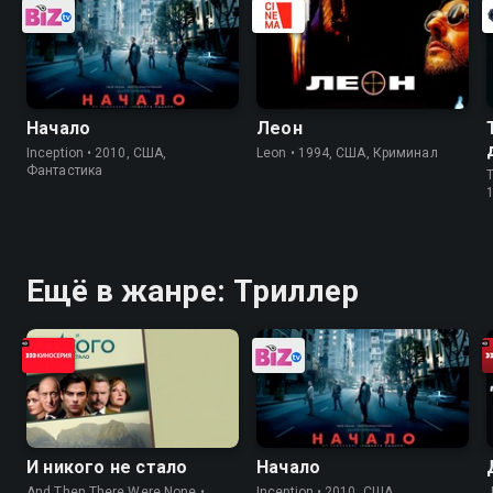
Начало
Леон
Inception • 2010, США,
Leon • 1994, США, Криминал
Фантастика
T
Ещё в жанре: Триллер
И никого не стало
Начало
And Then There Were None •
Inception • 2010, США,
J