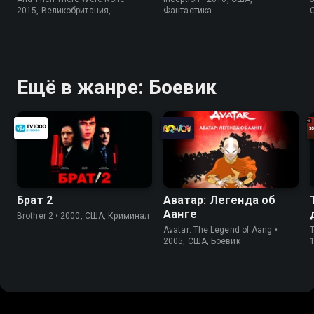
2015, Великобритания,
Фантастика
Криминал
Ещё в жанре: Боевик
Брат 2
Аватар: Легенда об
Аанге
Brother 2 • 2000, США, Криминал
Avatar: The Legend of Aang •
T
2005, США, Боевик