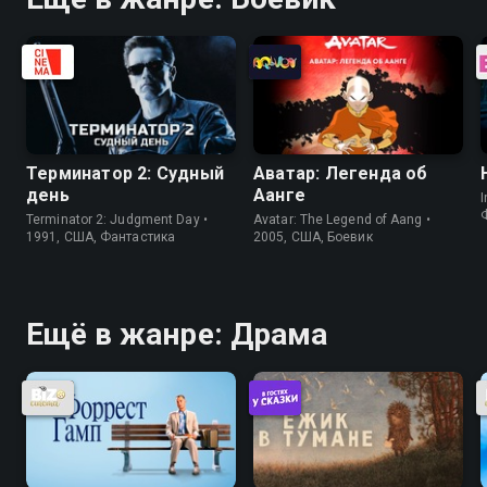
Терминатор 2: Судный
Аватар: Легенда об
день
Аанге
I
Terminator 2: Judgment Day •
Avatar: The Legend of Aang •
1991, США, Фантастика
2005, США, Боевик
Ещё в жанре: Драма