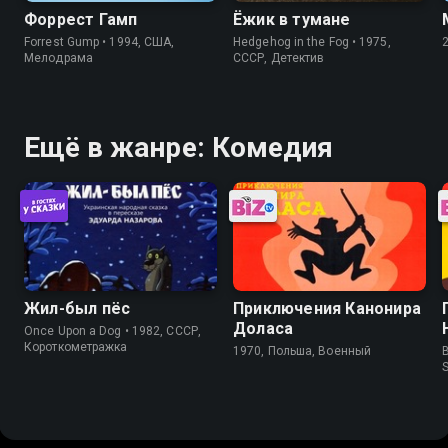
Форрест Гамп
Ёжик в тумане
Forrest Gump • 1994, США,
Hedgehog in the Fog • 1975,
Мелодрама
СССР, Детектив
Ещё в жанре: Комедия
Жил-был пёс
Приключения Канонира
Доласа
Once Upon a Dog • 1982, СССР,
Короткометражка
1970, Польша, Военный
B