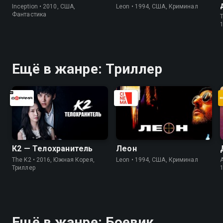
Inception • 2010, США,
Leon • 1994, США, Криминал
Фантастика
T
Ещё в жанре: Триллер
К2 — Телохранитель
Леон
The K2 • 2016, Южная Корея,
Leon • 1994, США, Криминал
Триллер
Ещё в жанре: Боевик