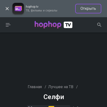
hophop.tv
Открыть
ТВ, фильмы и сериалы
Главная
/
Лучшее на ТВ
/
Селфи