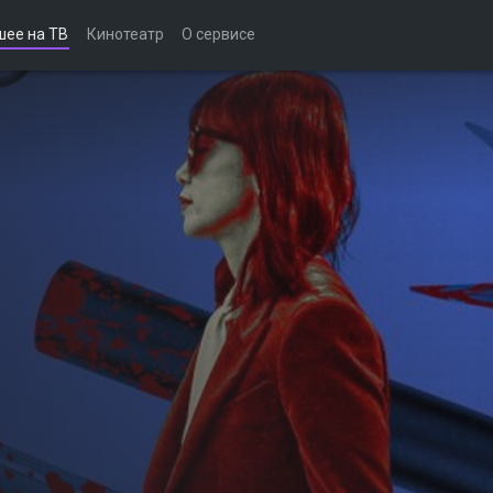
шее на ТВ
Кинотеатр
О сервисе