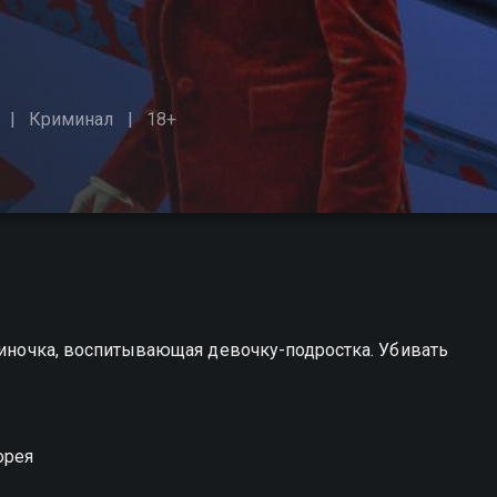
Криминал
18+
одиночка, воспитывающая девочку-подростка. Убивать
орея