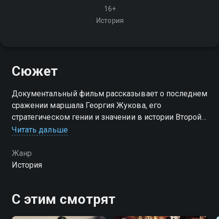
16+
История
Сюжет
Документальный фильм рассказывает о последнем
сражении маршала Георгия Жукова, его
стратегическом гении и значении в истории Второй
мировой войны, раскрывая неизвестные факты и
Читать дальше
личные драмы великого полководца
Жанр
История
С этим смотрят