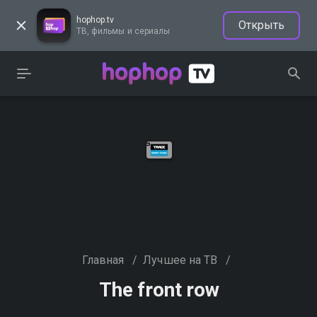
hophop.tv
Открыть
ТВ, фильмы и сериалы
Главная
/
Лучшее на ТВ
/
The front row