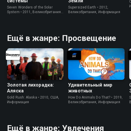
системы
Земли
C
Seven Wonders of the Solar
Supersized Earth • 2012,
System • 2011, Великобритания,
Великобритания, Информация
Информация
Ещё в жанре: Просвещение
Золотая лихорадка:
Удивительный мир
Аляска
животных
Gold Rush: Alaska • 2010, США,
How Do Animals Do That? • 2019,
S
Информация
Великобритания, Информация
Ещё в жанре: Увлечения