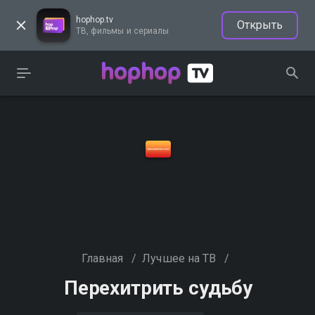
hophop.tv
Открыть
ТВ, фильмы и сериалы
Главная
/
Лучшее на ТВ
/
Перехитрить судьбу