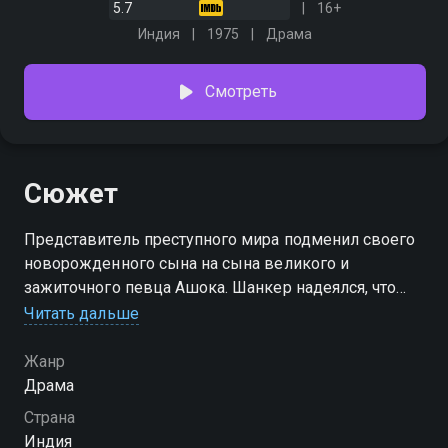
5.7
16+
Индия
1975
Драма
Смотреть
Сюжет
Представитель преступного мира подменил своего
новорожденного сына на сына великого и
зажиточного певца Ашока. Шанкер надеялся, что
таким образом его сыну удастся вырваться из
Читать дальше
нищеты и сетей мафии
Жанр
Драма
Страна
Индия