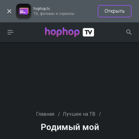
hophop.tv
Открыть
ТВ, фильмы и сериалы
Главная
/
Лучшее на ТВ
/
Родимый мой