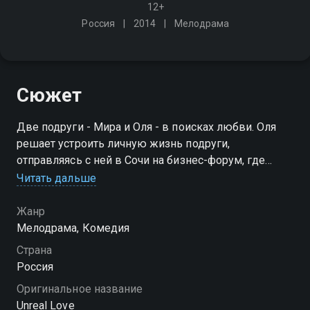
12+
Россия
2014
Мелодрама
Сюжет
Две подруги - Мира и Оля - в поисках любви. Оля
решает устроить личную жизнь подруги,
отправляясь с ней в Сочи на бизнес-форум, где
можно встретить достойных и обеспеченных
Читать дальше
мужчин. Увенчается ли успехом эта затея, или их
постигнет разочарование?
Жанр
Мелодрама, Комедия
Страна
Россия
Оригинальное название
Unreal Love