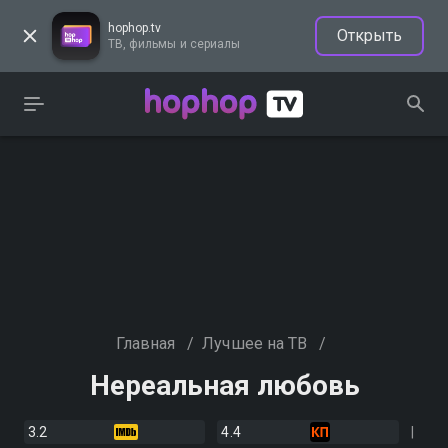
hophop.tv
Открыть
ТВ, фильмы и сериалы
Главная
/
Лучшее на ТВ
/
Нереальная любовь
3.2
4.4