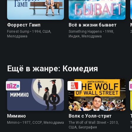
Форрест Гамп
Всё в жизни бывает
Forrest Gump • 1994, США,
Something Happens • 1998,
Мелодрама
Индия, Мелодрама
Ещё в жанре: Комедия
Мимино
Волк с Уолл-стрит
Mimino • 1977, СССР, Мелодрама
The Wolf of Wall Street • 2013,
T
США, Биография