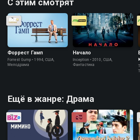
С этим смотрят
Форрест Гамп
Начало
Forrest Gump • 1994, США,
Inception • 2010, США,
Мелодрама
Фантастика
T
T
Ещё в жанре: Драма