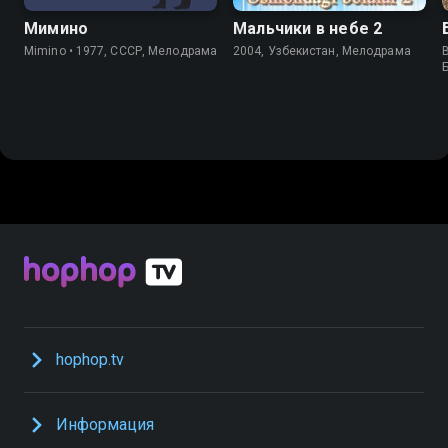
Мимино
Мальчики в небе 2
Mimino • 1977, СССР, Мелодрама
2004, Узбекистан, Мелодрама
B
hophop.tv
Информация