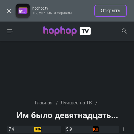
hophop.tv
Открыть
ТВ, фильмы и сериалы
Главная
/
Лучшее на ТВ
/
Им было девятнадцать...
7.4
5.9