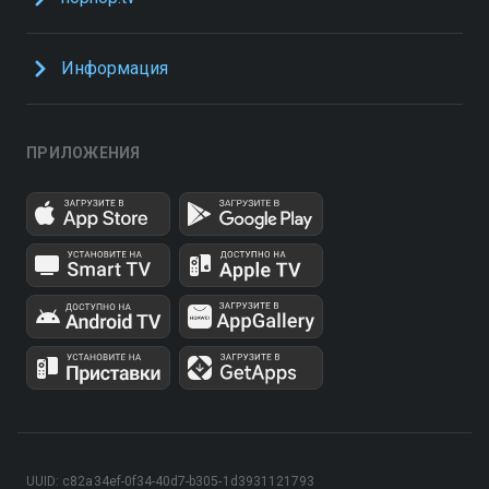
Информация
ПРИЛОЖЕНИЯ
UUID: c82a34ef-0f34-40d7-b305-1d3931121793