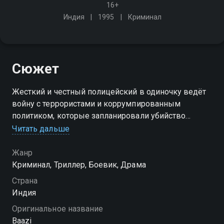
16+
Индия
1995
Криминал
Сюжет
Жесткий и честный полицейский в одиночку ведёт
войну с террористами и коррумпированным
политиком, которые запланировали убийство
главного министра штата
Читать дальше
Жанр
Криминал, Триллер, Боевик, Драма
Страна
Индия
Оригинальное название
Baazi