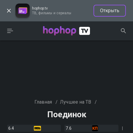
hophop.tv
Открыть
ТВ, фильмы и сериалы
Главная
/
Лучшее на ТВ
/
Поединок
6.4
7.6