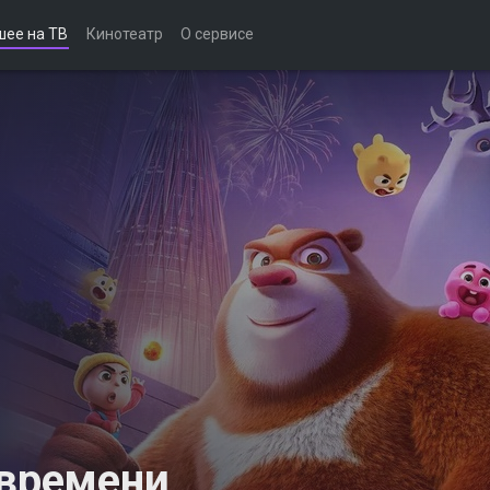
шее на ТВ
Кинотеатр
О сервисе
 времени