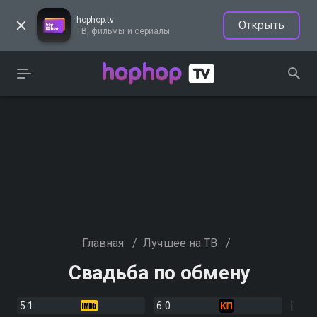
hophop.tv
Открыть
ТВ, фильмы и сериалы
Главная
/
Лучшее на ТВ
/
Свадьба по обмену
5.1
6.0