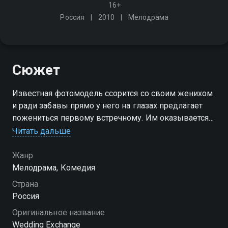
16+
Россия
2010
Мелодрама
Сюжет
Известная фотомодель ссорится со своим женихом
и ради забавы прямо у него на глазах предлагает
пожениться первому встречному. Им оказывается
офисный клерк, которого только что "отшила"
Читать дальше
девушка. И из этого получается совершенно
неожиданная история
Жанр
Мелодрама, Комедия
Страна
Россия
Оригинальное название
Wedding Exchange