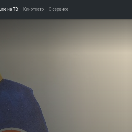
шее на ТВ
Кинотеатр
О сервисе