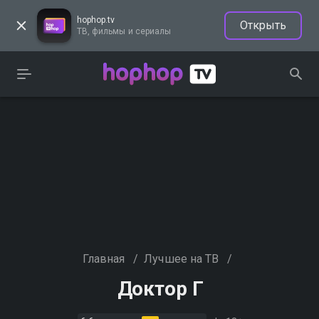
hophop.tv
Открыть
ТВ, фильмы и сериалы
Главная
/
Лучшее на ТВ
/
Доктор Г