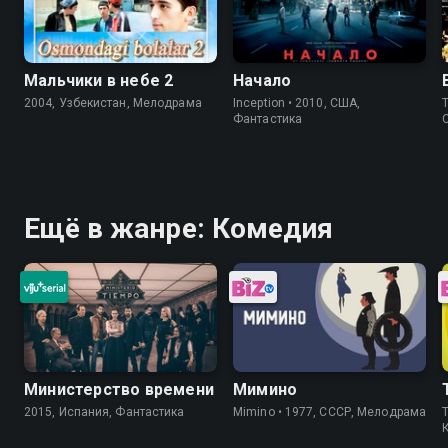
Мальчики в небе 2
Начало
2004, Узбекистан, Мелодрама
Inception • 2010, США,
T
Фантастика
Ещё в жанре: Комедия
Министерство времени
Мимино
2015, Испания, Фантастика
Mimino • 1977, СССР, Мелодрама
T