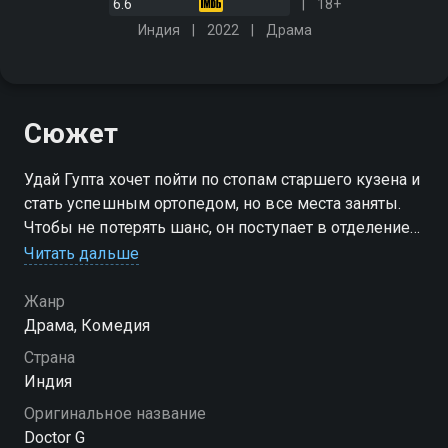
6.6
18+
Индия
2022
Драма
Сюжет
Удай Гупта хочет пойти по стопам старшего кузена и
стать успешным ортопедом, но все места заняты.
Чтобы не потерять шанс, он поступает в отделение
гинекологии, где открывает для себя неожиданные
Читать дальше
стороны профессии
Жанр
Драма, Комедия
Страна
Индия
Оригинальное название
Doctor G