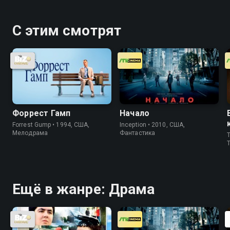
С этим смотрят
Форрест Гамп
Начало
Forrest Gump • 1994, США,
Inception • 2010, США,
Мелодрама
Фантастика
T
T
Ещё в жанре: Драма