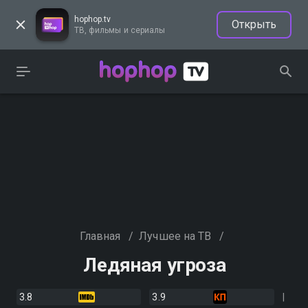
hophop.tv
Открыть
ТВ, фильмы и сериалы
Главная
/
Лучшее на ТВ
/
Ледяная угроза
3.8
3.9