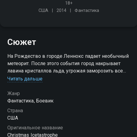
18+
США
2014
Фантастика
Сюжет
На Рождество в городе Леннокс падает необычный
метеорит. После этого события город накрывает
лавина кристаллов льда, угрожая заморозить все
живое на своем пути
Читать дальше
Жанр
Фантастика, Боевик
Страна
США
Оригинальное название
Christmas Icetastrophe